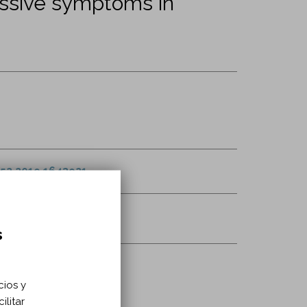
cussive symptoms in
52.2019.1643921
ía
s
cios y
ilitar