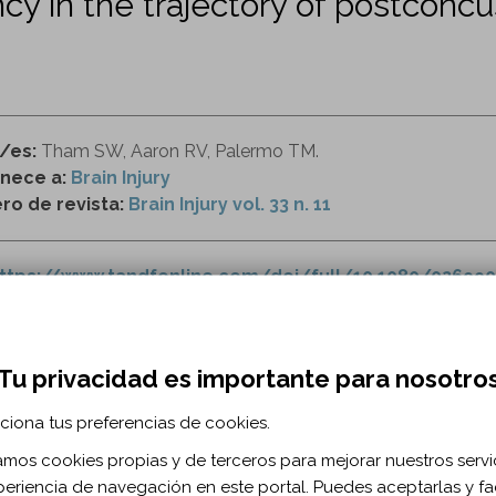
ncy in the trajectory of postcon
r/es:
Tham SW, Aaron RV, Palermo TM.
nece a:
Brain Injury
o de revista:
Brain Injury vol. 33 n. 11
ttps://www.tandfonline.com/doi/full/10.1080/026990
as posconcusivos
sueño
adolescentes
insomnio
actigraf
Tu privacidad es importante para nosotro
ciona tus preferencias de cookies.
RMACIÓN BIBLIOGRÁFICA
zamos cookies propias y de terceros para mejorar nuestros servi
ublicación:
2019
periencia de navegación en este portal. Puedes aceptarlas y fac
ain Inj. 2019;33(11)