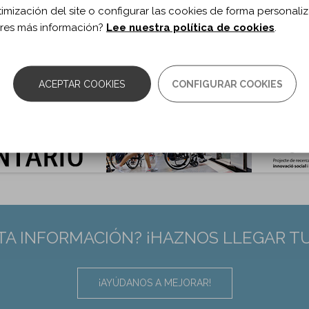
timización del site o configurar las cookies de forma personali
 de documento:
Artículo
res más información?
Lee nuestra política de cookies
.
ma documento:
Inglés
as:
1413-1419
0.1080/02699052.2019.1643921
:
31322003
ACEPTAR COOKIES
CONFIGURAR COOKIES
TA INFORMACIÓN? ¡HAZNOS LLEGAR T
¡AYÚDANOS A MEJORAR!