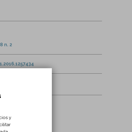
8 n. 2
1.2016.1257434
s
cios y
ilitar
zada.