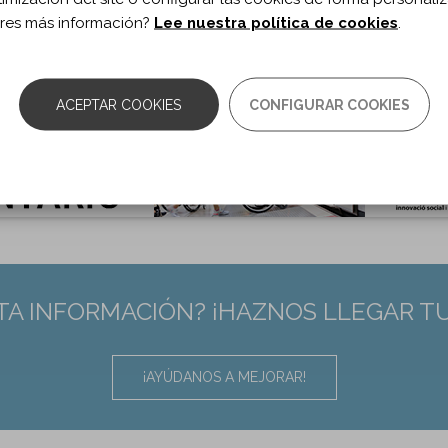
ma documento:
Inglés
res más información?
Lee nuestra política de cookies
.
as:
223-233
0.1080/09602011.2016.1257434
:
27915588
ACEPTAR COOKIES
CONFIGURAR COOKIES
TA INFORMACIÓN? ¡HAZNOS LLEGAR T
¡AYÚDANOS A MEJORAR!