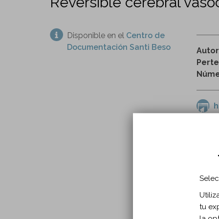
Reversible cerebral vaso
Disponible en el
Centro de
Documentación Santi Beso
Auto
Perte
Númer
h
angiop
INFO
Selec
Año p
Utili
En:
Ne
tu ex
Tipo
la op