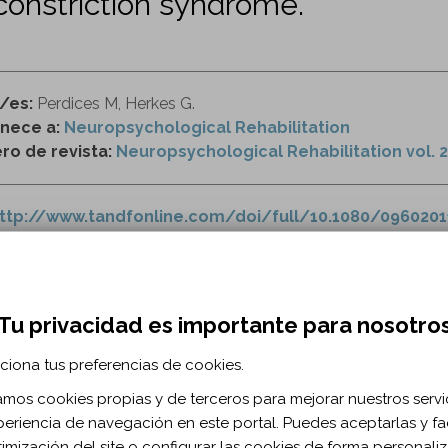
constriction syndrome.
r/es:
Perdices M, Herkes G.
nece a:
Neuropsychological Rehabilitation
o de revista:
Neuropsychological Rehabilitation vol. 2
ttp://www.tandfonline.com/doi/full/10.1080/0960201
atía
deterioro neuropsicológico
Tu privacidad es importante para nosotro
RMACIÓN BIBLIOGRÁFICA
ciona tus preferencias de cookies.
ublicación:
2018
zamos cookies propias y de terceros para mejorar nuestros servi
uropsychol Rehabil. 2018 Mar;28(2)
periencia de navegación en este portal. Puedes aceptarlas y fac
 de documento:
Artículo
timización del site o configurar las cookies de forma personali