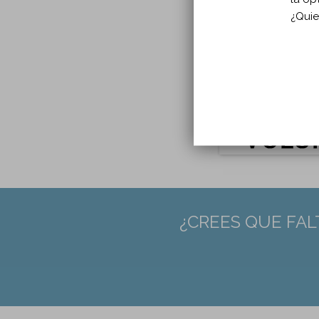
Idio
¿Quie
Págin
DOI:
1
PMID
¿CREES QUE FAL