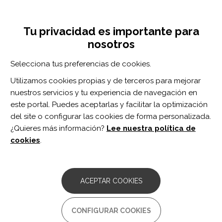
Pasar
Inicia sesión
Regístrate
al
UNA INICIATIVA DE:
Toggle
contenido
Tu privacidad es importante para
navigation
principal
nosotros
Inicio
Centro de documentación
Reliability and Responsiveness of Upper Limb Motor Assessments for Children With Central Neuromotor Disorders: A Systematic Review.
Selecciona tus preferencias de cookies.
BUSCADOR
Utilizamos cookies propias y de terceros para mejorar
nuestros servicios y tu experiencia de navegación en
BUSCAR
este portal. Puedes aceptarlas y facilitar la optimización
del site o configurar las cookies de forma personalizada.
¿Quieres más información?
Lee nuestra política de
Acceso profesionales
cookies
.
Acceso general
ACEPTAR COOKIES
Reliability and
CONFIGURAR COOKIES
Responsiveness of Upper