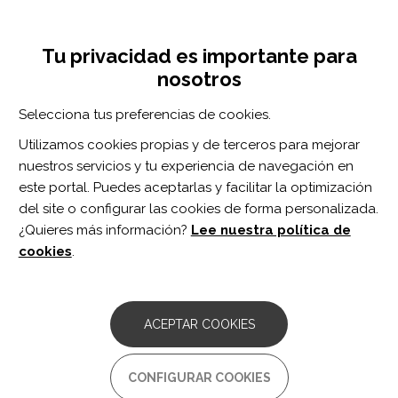
Pasar
Inicia sesión
Regístrate
al
UNA INICIATIVA DE:
Toggle
contenido
Tu privacidad es importante para
navigation
principal
nosotros
Inicio
Centro de documentación
The Relevance of Dual Tasking for Improving Trunk Muscle Endurance After Back Surgery.
Selecciona tus preferencias de cookies.
BUSCADOR
Utilizamos cookies propias y de terceros para mejorar
nuestros servicios y tu experiencia de navegación en
BUSCAR
este portal. Puedes aceptarlas y facilitar la optimización
del site o configurar las cookies de forma personalizada.
¿Quieres más información?
Lee nuestra política de
Acceso profesionales
cookies
.
Acceso general
ACEPTAR COOKIES
The Relevance of Dual
CONFIGURAR COOKIES
Tasking for Improving Trunk