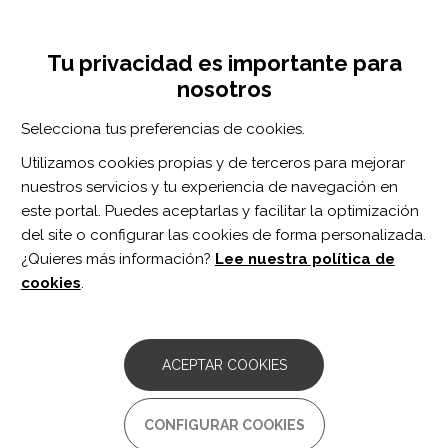
Pasar
Inicia sesión
Regístrate
al
UNA INICIATIVA DE:
Toggle
contenido
Tu privacidad es importante para
navigation
principal
nosotros
Inicio
Centro de documentación
The relationship between post-injury measures of cognition, balance, symptom reports and health-related quality-of-life in adolescent athletes with concussion.
Selecciona tus preferencias de cookies.
BUSCADOR
Utilizamos cookies propias y de terceros para mejorar
nuestros servicios y tu experiencia de navegación en
BUSCAR
este portal. Puedes aceptarlas y facilitar la optimización
del site o configurar las cookies de forma personalizada.
¿Quieres más información?
Lee nuestra política de
Acceso profesionales
cookies
.
Acceso general
ACEPTAR COOKIES
The relationship between
CONFIGURAR COOKIES
post-injury measures of