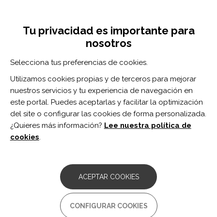
Pasar
Inicia sesión
Regístrate
al
UNA INICIATIVA DE:
Toggle
contenido
Tu privacidad es importante para
navigation
principal
nosotros
Inicio
Centro de documentación
Reducing Barriers to Patient-Reported Outcome Measures for People With Cognitive Impairments.
Selecciona tus preferencias de cookies.
BUSCADOR
Utilizamos cookies propias y de terceros para mejorar
nuestros servicios y tu experiencia de navegación en
BUSCAR
este portal. Puedes aceptarlas y facilitar la optimización
del site o configurar las cookies de forma personalizada.
¿Quieres más información?
Lee nuestra política de
Acceso profesionales
cookies
.
Acceso general
ACEPTAR COOKIES
Reducing Barriers to Patient-
CONFIGURAR COOKIES
Reported Outcome Measures