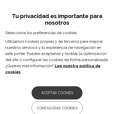
Pasar
Inicia sesión
Regístrate
al
UNA INICIATIVA DE:
Toggle
contenido
Tu privacidad es importante para
navigation
principal
nosotros
Inicio
Centro de documentación
R. Edward Carter, M.D. (Ed) 1928-2021.
Selecciona tus preferencias de cookies.
BUSCADOR
Utilizamos cookies propias y de terceros para mejorar
nuestros servicios y tu experiencia de navegación en
BUSCAR
este portal. Puedes aceptarlas y facilitar la optimización
del site o configurar las cookies de forma personalizada.
¿Quieres más información?
Lee nuestra política de
Acceso profesionales
cookies
.
Acceso general
ACEPTAR COOKIES
R. Edward Carter, M.D. (Ed)
CONFIGURAR COOKIES
1928-2021.