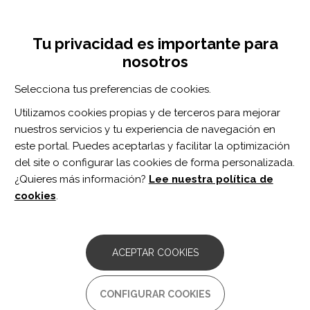
Pasar
Inicia sesión
Regístrate
al
UNA INICIATIVA DE:
Toggle
contenido
Tu privacidad es importante para
navigation
principal
nosotros
Inicio
Centro de documentación
Progressive intervention strategy for the gait of sub-acute stroke patient using the International Classification of Functioning, Disability, and Health tool
Selecciona tus preferencias de cookies.
BUSCADOR
Utilizamos cookies propias y de terceros para mejorar
nuestros servicios y tu experiencia de navegación en
BUSCAR
este portal. Puedes aceptarlas y facilitar la optimización
del site o configurar las cookies de forma personalizada.
¿Quieres más información?
Lee nuestra política de
Acceso profesionales
cookies
.
Acceso general
ACEPTAR COOKIES
Progressive intervention
CONFIGURAR COOKIES
strategy for the gait of sub-