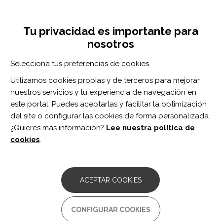
Pasar
Inicia sesión
Regístrate
al
UNA INICIATIVA DE:
Toggle
contenido
Tu privacidad es importante para
navigation
principal
nosotros
Inicio
Centro de documentación
Las personas con discapacidad ante un tsunami llamado covid-19
Selecciona tus preferencias de cookies.
BUSCADOR
Utilizamos cookies propias y de terceros para mejorar
nuestros servicios y tu experiencia de navegación en
BUSCAR
este portal. Puedes aceptarlas y facilitar la optimización
del site o configurar las cookies de forma personalizada.
¿Quieres más información?
Lee nuestra política de
Acceso profesionales
cookies
.
Acceso general
ACEPTAR COOKIES
Las personas con
CONFIGURAR COOKIES
discapacidad ante un tsunami