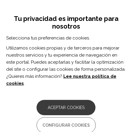
Pasar
Inicia sesión
Regístrate
al
UNA INICIATIVA DE:
Toggle
contenido
Tu privacidad es importante para
navigation
principal
nosotros
Inicio
Centro de documentación
Passive Hind-Limb Cycling Reduces the Severity of Autonomic Dysreflexia After Experimental Spinal Cord Injury.
Selecciona tus preferencias de cookies.
BUSCADOR
Utilizamos cookies propias y de terceros para mejorar
nuestros servicios y tu experiencia de navegación en
BUSCAR
este portal. Puedes aceptarlas y facilitar la optimización
del site o configurar las cookies de forma personalizada.
¿Quieres más información?
Lee nuestra política de
Acceso profesionales
cookies
.
Acceso general
ACEPTAR COOKIES
Passive Hind-Limb Cycling
CONFIGURAR COOKIES
Reduces the Severity of