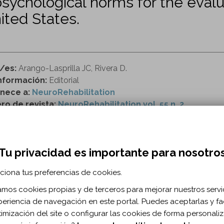
ychological norms for the evalu
ited States.
r/es:
Arango-Lasprilla JC, Rivera D.
nformación:
Editorial
nece a:
NeuroRehabilitation
o de revista:
NeuroRehabilitation vol. 55 n. 2
ttps://content.iospress.com/articles/neurorehabilit
Tu privacidad es importante para nosotro
RMACIÓN BIBLIOGRÁFICA
ciona tus preferencias de cookies.
ublicación:
2024
zamos cookies propias y de terceros para mejorar nuestros servi
uroRehabilitation. 2024;55(2)
periencia de navegación en este portal. Puedes aceptarlas y fac
ma documento:
Inglés
timización del site o configurar las cookies de forma personali
as:
151-154