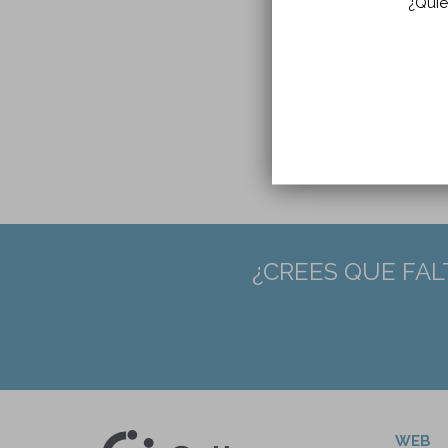
¿Quie
DOI:
PMID
¿CREES QUE FAL
WEB