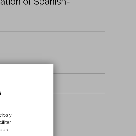
ation of Spanish-
ation/nre246006
s
cios y
ilitar
zada.