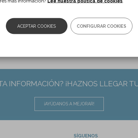
res más información?
Lee nuestra política de cookies
.
10.3233/NRE-246006
:
39302391
ACEPTAR COOKIES
CONFIGURAR COOKIES
TA INFORMACIÓN? ¡HAZNOS LLEGAR T
¡AYÚDANOS A MEJORAR!
SÍGUENOS