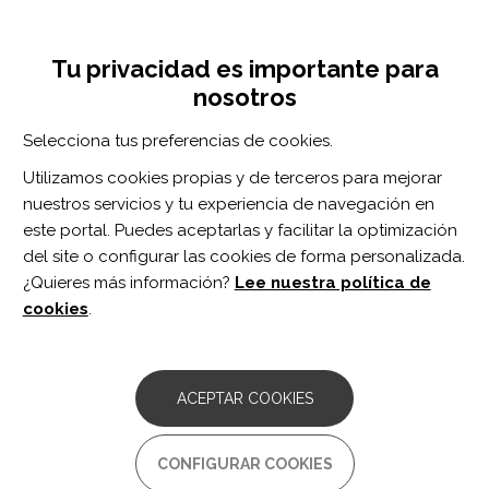
Pasar
Inicia sesión
Regístrate
al
UNA INICIATIVA DE:
Toggle
contenido
Tu privacidad es importante para
navigation
principal
nosotros
Inicio
Centro de documentación
Neurosensory stimulation outdoors enhances cognition recovery in cognitive motor dissociation: A prospective crossover study.
Selecciona tus preferencias de cookies.
BUSCADOR
Utilizamos cookies propias y de terceros para mejorar
nuestros servicios y tu experiencia de navegación en
BUSCAR
este portal. Puedes aceptarlas y facilitar la optimización
del site o configurar las cookies de forma personalizada.
¿Quieres más información?
Lee nuestra política de
Acceso profesionales
cookies
.
Acceso general
ACEPTAR COOKIES
Neurosensory stimulation
CONFIGURAR COOKIES
outdoors enhances cognition