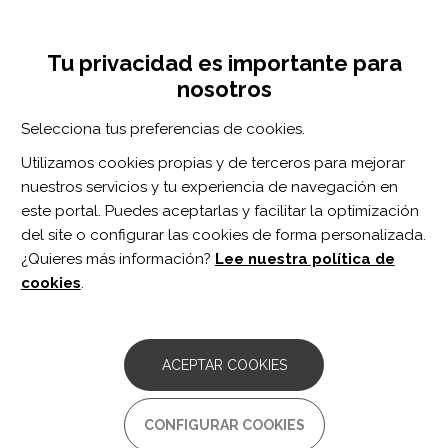
Pasar
Inicia sesión
Regístrate
al
UNA INICIATIVA DE:
Toggle
contenido
Tu privacidad es importante para
navigation
principal
nosotros
Inicio
Centro de documentación
Muscular Strength as a Predictor of All-Cause Mortality in an Apparently Healthy Population: A Systematic Review and Meta-Analysis of Data From Approximately 2 Million Men and Women
Selecciona tus preferencias de cookies.
BUSCADOR
Utilizamos cookies propias y de terceros para mejorar
nuestros servicios y tu experiencia de navegación en
BUSCAR
este portal. Puedes aceptarlas y facilitar la optimización
del site o configurar las cookies de forma personalizada.
¿Quieres más información?
Lee nuestra política de
Acceso profesionales
cookies
.
Acceso general
ACEPTAR COOKIES
Muscular Strength as a
CONFIGURAR COOKIES
Predictor of All-Cause