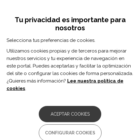
Pasar
Inicia sesión
Regístrate
al
UNA INICIATIVA DE:
Toggle
contenido
Tu privacidad es importante para
navigation
principal
nosotros
Inicio
Centro de documentación
Multidisciplinary intensive outpatient rehabilitation program for patients with moderate-to-advanced Parkinson's disease.
Selecciona tus preferencias de cookies.
BUSCADOR
Utilizamos cookies propias y de terceros para mejorar
nuestros servicios y tu experiencia de navegación en
BUSCAR
este portal. Puedes aceptarlas y facilitar la optimización
del site o configurar las cookies de forma personalizada.
¿Quieres más información?
Lee nuestra política de
Acceso profesionales
cookies
.
Acceso general
ACEPTAR COOKIES
Multidisciplinary intensive
CONFIGURAR COOKIES
outpatient rehabilitation