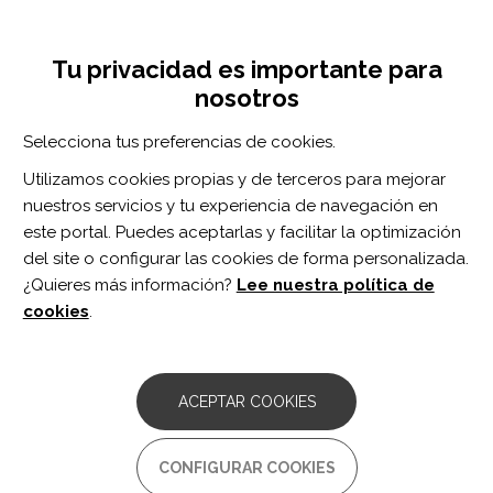
Pasar
Inicia sesión
Regístrate
al
UNA INICIATIVA DE:
Toggle
contenido
Tu privacidad es importante para
navigation
principal
nosotros
Inicio
Centro de documentación
The mediating effect of anxiety on the association between residual neurological impairment and post-stroke participation among persons with and without post-stroke depression.
Selecciona tus preferencias de cookies.
BUSCADOR
Utilizamos cookies propias y de terceros para mejorar
nuestros servicios y tu experiencia de navegación en
BUSCAR
este portal. Puedes aceptarlas y facilitar la optimización
del site o configurar las cookies de forma personalizada.
¿Quieres más información?
Lee nuestra política de
Acceso profesionales
cookies
.
Acceso general
ACEPTAR COOKIES
The mediating effect of
CONFIGURAR COOKIES
anxiety on the association