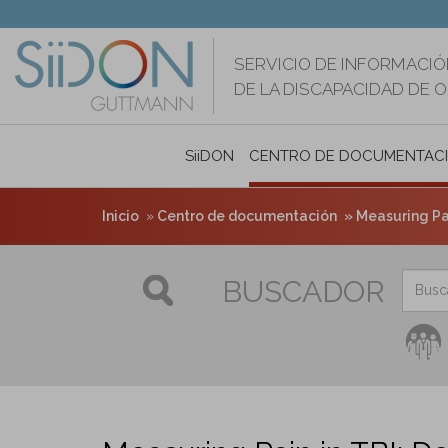
Pasar
al
contenido
SERVICIO DE INFORMACIÓ
principal
DE LA DISCAPACIDAD DE 
SiiDON
CENTRO DE DOCUMENTAC
Inicio
Centro de documentación
Measuring Pa
BUSCADOR