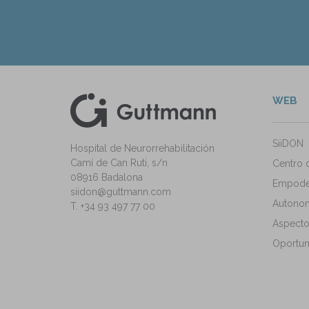
WEB
kedIn
ann Instagram
SiiDON
Hospital de Neurorrehabilitación
Camí de Can Ruti, s/n
Centro 
08916 Badalona
Empode
siidon@guttmann.com
Autonomí
T. +34 93 497 77 00
Aspecto
Oportun