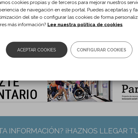
zamos cookies propias y de terceros para mejorar nuestros servi
RMACIÓN BIBLIOGRÁFICA
periencia de navegación en este portal. Puedes aceptarlas y fac
ublicación:
2020
timización del site o configurar las cookies de forma personali
ch Phys Med Rehabil. 2020;101(1)
res más información?
Lee nuestra política de cookies
.
 de documento:
Artículo
ma documento:
Inglés
as:
11-19
ACEPTAR COOKIES
CONFIGURAR COOKIES
0.1016/j.apmr.2019.07.019
:
31562878
TA INFORMACIÓN? ¡HAZNOS LLEGAR T