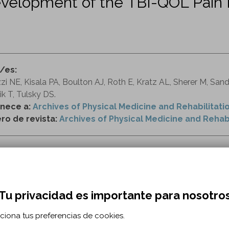
Development of the TBI-QOL Pain 
r/es:
zi NE, Kisala PA, Boulton AJ, Roth E, Kratz AL, Sherer M, Sa
k T, Tulsky DS.
nece a:
Archives of Physical Medicine and Rehabilitati
o de revista:
Archives of Physical Medicine and Rehabili
ttps://www.sciencedirect.com/science/article/pii/
es cerebrales traumáticas
evaluación de resultados (atención médica)
Tu privacidad es importante para nosotro
tas y cuestionarios
ciona tus preferencias de cookies.