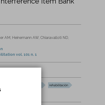
Interference Item Bank
nder AM, Heinemann AW, Chiaravalloti ND,
on
tation vol. 101 n. 1
S0003999319310901
dolor
calidad de vida
rehabilitación
s