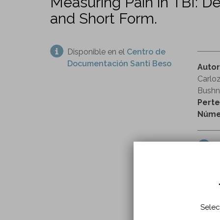
Measuring Pain in TBI: 
and Short Form.
Disponible en el
Centro de
Documentación Santi Beso
Auto
Carloz
Bushni
Perte
Númer
h
lesion
encues
Selec