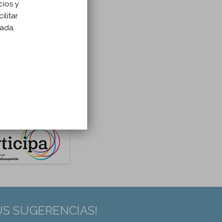
cios y
ilitar
zada.
US SUGERENCIAS!