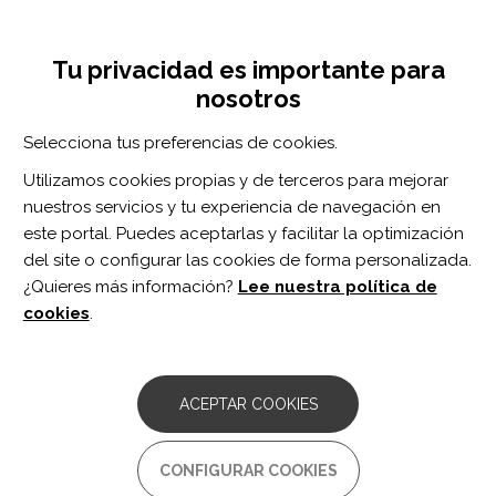
Pasar
Inicia sesión
Regístrate
al
UNA INICIATIVA DE:
Toggle
contenido
Tu privacidad es importante para
navigation
principal
nosotros
Inicio
Centro de documentación
A magic-themed upper limb intervention for children with unilateral cerebral palsy: The perspectives of parents.
Selecciona tus preferencias de cookies.
BUSCADOR
Utilizamos cookies propias y de terceros para mejorar
nuestros servicios y tu experiencia de navegación en
BUSCAR
este portal. Puedes aceptarlas y facilitar la optimización
del site o configurar las cookies de forma personalizada.
¿Quieres más información?
Lee nuestra política de
Acceso profesionales
cookies
.
Acceso general
ACEPTAR COOKIES
A magic-themed upper limb
CONFIGURAR COOKIES
intervention for children with