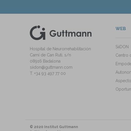
WEB
kedIn
ann Instagram
SiiDON
Hospital de Neurorrehabilitación
Camí de Can Ruti, s/n
Centro 
08916 Badalona
Empode
siidon@guttmann.com
Autonomí
T. +34 93 497 77 00
Aspecto
Oportun
© 2020 Institut Guttmann