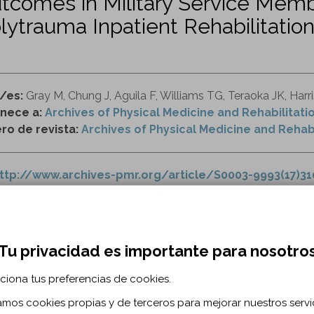
tcomes in Military Service Memb
lytrauma Inpatient Rehabilitation
r/es:
Gray M, Chung J, Aguila F, Williams TG, Teraoka JK, Harr
nece a:
Archives of Physical Medicine and Rehabilitati
o de revista:
Archives of Physical Medicine and Rehabili
ttp://www.archives-pmr.org/article/S0003-9993(17)310
lesión cerebral
traumático
comorbilidad
femenino
itación
Tu privacidad es importante para nosotro
ciona tus preferencias de cookies.
RMACIÓN BIBLIOGRÁFICA
zamos cookies propias y de terceros para mejorar nuestros servi