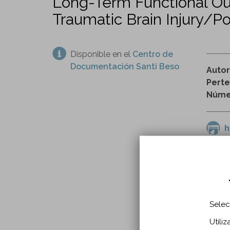
Long-Term Functional Ou
Traumatic Brain Injury/Po
Disponible en el
Centro de
Documentación Santi Beso
Auto
Perte
Númer
h
adulto
rehabil
Selec
INFO
Utili