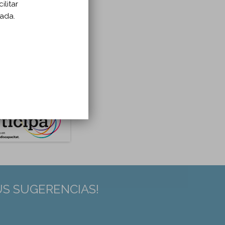
ilitar
zada.
US SUGERENCIAS!