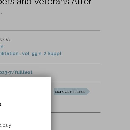
ers and Veterans After
.
is OA.
on
tation . vol. 99 n. 2 Suppl
23-7/fulltext
humanos
masculino
ciencias militares
s
cios y