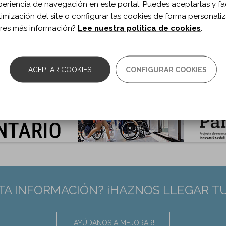
ublicación:
2018
periencia de navegación en este portal. Puedes aceptarlas y fac
ch Phys Med Rehabil. 2018;99(2S)
timización del site o configurar las cookies de forma personali
 de documento:
Artículo
res más información?
Lee nuestra política de cookies
.
ma documento:
Inglés
as:
S33-S39
0.1016/j.apmr.2017.08.465
ACEPTAR COOKIES
CONFIGURAR COOKIES
:
28866009
TA INFORMACIÓN? ¡HAZNOS LLEGAR T
¡AYÚDANOS A MEJORAR!