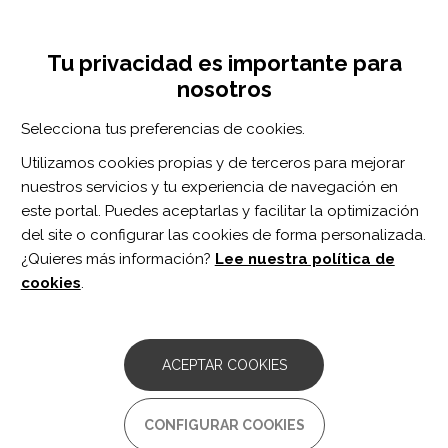
Pasar
Inicia sesión
Regístrate
al
UNA INICIATIVA DE:
Toggle
contenido
Tu privacidad es importante para
navigation
principal
nosotros
Inicio
Centro de documentación
Living with suicidality following traumatic brain injury: a qualitative study.
Selecciona tus preferencias de cookies.
BUSCADOR
Utilizamos cookies propias y de terceros para mejorar
nuestros servicios y tu experiencia de navegación en
BUSCAR
este portal. Puedes aceptarlas y facilitar la optimización
del site o configurar las cookies de forma personalizada.
¿Quieres más información?
Lee nuestra política de
Acceso profesionales
cookies
.
Acceso general
ACEPTAR COOKIES
Living with suicidality
CONFIGURAR COOKIES
following traumatic brain