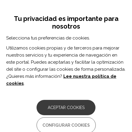
Pasar
Inicia sesión
Regístrate
al
UNA INICIATIVA DE:
Toggle
contenido
Tu privacidad es importante para
navigation
principal
nosotros
Inicio
Centro de documentación
I Jornada UNIDISCAT. Una iniciativa para garantizar la igualdad de oportunidades en la comunidad universitaria.
Selecciona tus preferencias de cookies.
BUSCADOR
Utilizamos cookies propias y de terceros para mejorar
nuestros servicios y tu experiencia de navegación en
BUSCAR
este portal. Puedes aceptarlas y facilitar la optimización
del site o configurar las cookies de forma personalizada.
¿Quieres más información?
Lee nuestra política de
Acceso profesionales
cookies
.
Acceso general
ACEPTAR COOKIES
I Jornada UNIDISCAT. Una
CONFIGURAR COOKIES
iniciativa para garantizar la