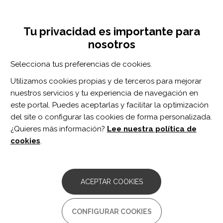
Pasar
Inicia sesión
Regístrate
al
UNA INICIATIVA DE:
Toggle
contenido
Tu privacidad es importante para
navigation
principal
nosotros
Inicio
Centro de documentación
Investigating Inducible Muscle Overactivity in Acquired Brain Injury and the Impact of Botulinum Toxin A.
Selecciona tus preferencias de cookies.
BUSCADOR
Utilizamos cookies propias y de terceros para mejorar
nuestros servicios y tu experiencia de navegación en
BUSCAR
este portal. Puedes aceptarlas y facilitar la optimización
del site o configurar las cookies de forma personalizada.
¿Quieres más información?
Lee nuestra política de
Acceso profesionales
cookies
.
Acceso general
ACEPTAR COOKIES
Investigating Inducible
CONFIGURAR COOKIES
Muscle Overactivity in