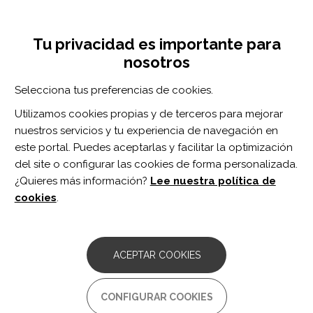
Pasar
Inicia sesión
Regístrate
al
UNA INICIATIVA DE:
Toggle
contenido
Tu privacidad es importante para
navigation
principal
nosotros
Inicio
Centro de documentación
Intervention-Induced Motor Cortex Plasticity in Hemiparetic Children With Perinatal Stroke.
Selecciona tus preferencias de cookies.
BUSCADOR
Utilizamos cookies propias y de terceros para mejorar
nuestros servicios y tu experiencia de navegación en
BUSCAR
este portal. Puedes aceptarlas y facilitar la optimización
del site o configurar las cookies de forma personalizada.
¿Quieres más información?
Lee nuestra política de
Acceso profesionales
cookies
.
Acceso general
ACEPTAR COOKIES
Intervention-Induced Motor
CONFIGURAR COOKIES
Cortex Plasticity in