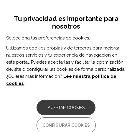
Pasar
Inicia sesión
Regístrate
al
UNA INICIATIVA DE:
Toggle
contenido
Tu privacidad es importante para
navigation
principal
nosotros
Inicio
Centro de documentación
Interacción entre reacción de sobresalto y reacción voluntaria en el ser humano
Selecciona tus preferencias de cookies.
BUSCADOR
Utilizamos cookies propias y de terceros para mejorar
nuestros servicios y tu experiencia de navegación en
BUSCAR
este portal. Puedes aceptarlas y facilitar la optimización
del site o configurar las cookies de forma personalizada.
¿Quieres más información?
Lee nuestra política de
Acceso profesionales
cookies
.
Acceso general
ACEPTAR COOKIES
Interacción entre reacción de
CONFIGURAR COOKIES
sobresalto y reacción