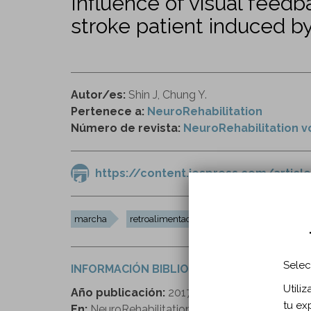
Influence of visual feedb
stroke patient induced by
Autor/es:
Shin J, Chung Y.
Pertenece a:
NeuroRehabilitation
Número de revista:
NeuroRehabilitation vol
https://content.iospress.com/articl
marcha
retroalimentación visual
señal auditiva
Selec
INFORMACIÓN BIBLIOGRÁFICA
Utili
Año publicación:
2017
tu ex
En:
NeuroRehabilitation. 2017;41(2)