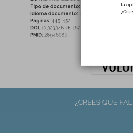
la op
Tipo de documento:
Artículo
¿Quie
Idioma documento:
Inglés
Páginas:
445-452
DOI:
10.3233/NRE-162139
PMID:
28946580
¿CREES QUE FAL