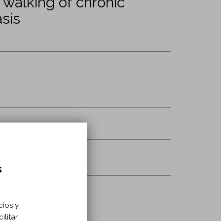
 walking of chronic
asis
s
cios y
ilitar