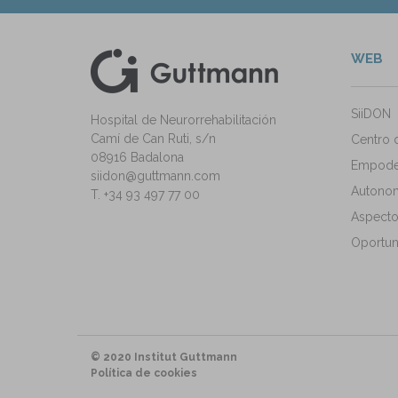
WEB
kedIn
ann Instagram
SiiDON
Hospital de Neurorrehabilitación
Camí de Can Ruti, s/n
Centro 
08916 Badalona
Empode
siidon@guttmann.com
Autonomí
T. +34 93 497 77 00
Aspecto
Oportun
© 2020 Institut Guttmann
Política de cookies