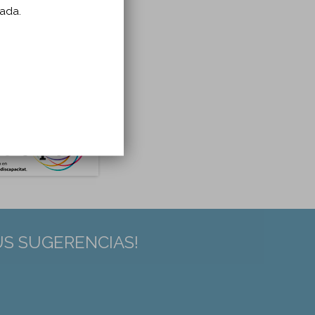
zada.
US SUGERENCIAS!