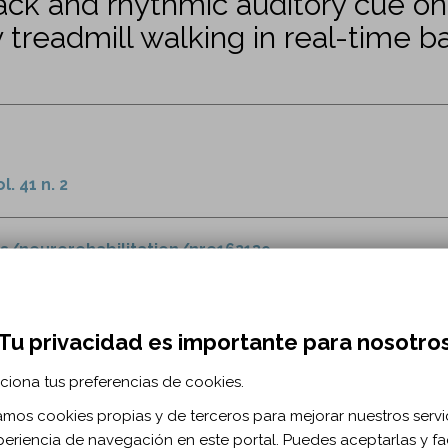
ack and rhythmic auditory cue on
 treadmill walking in real-time b
. 41 n. 2
es/neurorehabilitation/nre162139
 rítmo
ictus
Tu privacidad es importante para nosotro
ciona tus preferencias de cookies.
zamos cookies propias y de terceros para mejorar nuestros servi
periencia de navegación en este portal. Puedes aceptarlas y fac