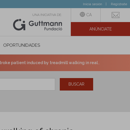
Inicia sesión
Regístrate
CA
UNA INICIATIVA DE:
ANÚNCIATE
N SOCIAL
OPORTUNIDADES
atient induced by treadmill walking in real-time basis
BUSCAR