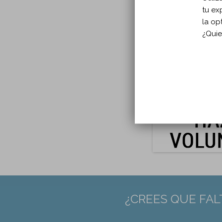
tu ex
Año p
la op
En:
J 
¿Quie
Tipo
Idio
Págin
DOI:
PMID
¿CREES QUE FAL