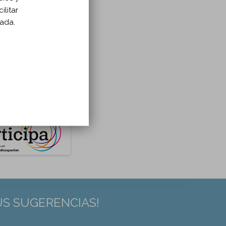
ilitar
zada.
US SUGERENCIAS!