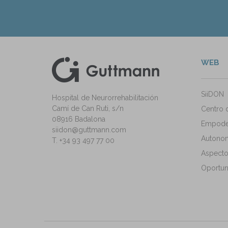
WEB
kedIn
ann Instagram
SiiDON
Hospital de Neurorrehabilitación
Camí de Can Ruti, s/n
Centro 
08916 Badalona
Empode
siidon@guttmann.com
Autonomí
T. +34 93 497 77 00
Aspecto
Oportun