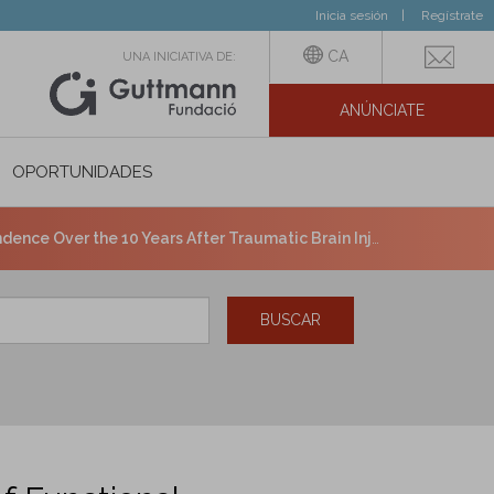
Inicia sesión
Regístrate
CA
UNA INICIATIVA DE:
ANÚNCIATE
N SOCIAL
OPORTUNIDADES
0 Years After Traumatic Brain Injury: A Model Systems Study.
BUSCAR