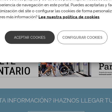
periencia de navegación en este portal. Puedes aceptarlas y fac
ublicación:
2023
timización del site o configurar las cookies de forma personali
Head Trauma Rehabil. 2023;38(6)
res más información?
Lee nuestra política de cookies
.
 de documento:
Artículo
ma documento:
Inglés
as:
E394-E403
10.1097/HTR.0000000000000858
ACEPTAR COOKIES
CONFIGURAR COOKIES
:
36854103
TA INFORMACIÓN? ¡HAZNOS LLEGAR T