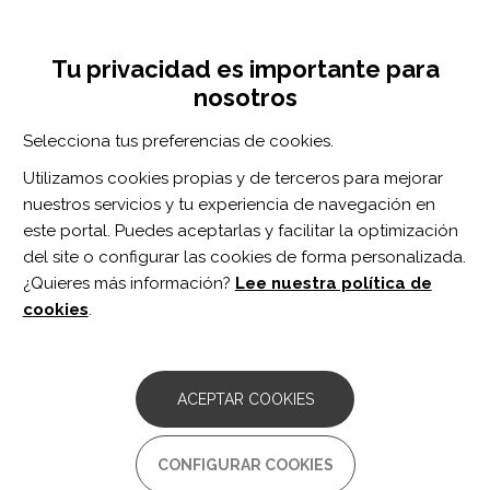
Pasar
Inicia sesión
Regístrate
al
UNA INICIATIVA DE:
Toggle
contenido
Tu privacidad es importante para
navigation
principal
nosotros
Inicio
Centro de documentación
Increased frequency of anti-Ma2 encephalitis associated with immune checkpoint inhibitors
Selecciona tus preferencias de cookies.
BUSCADOR
Utilizamos cookies propias y de terceros para mejorar
nuestros servicios y tu experiencia de navegación en
BUSCAR
este portal. Puedes aceptarlas y facilitar la optimización
del site o configurar las cookies de forma personalizada.
¿Quieres más información?
Lee nuestra política de
Acceso profesionales
cookies
.
Acceso general
ACEPTAR COOKIES
Increased frequency of anti-
CONFIGURAR COOKIES
Ma2 encephalitis associated