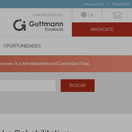
Inicia sesión
Regístrate
CA
UNA INICIATIVA DE:
ANÚNCIATE
N SOCIAL
OPORTUNIDADES
rvices: A 3-Arm Randomized Controlled Trial.
BUSCAR