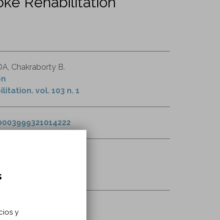
ke Rehabilitation
DA, Chakraborty B.
on
tation. vol. 103 n. 1
0003999321014222
bilitación
s
cios y