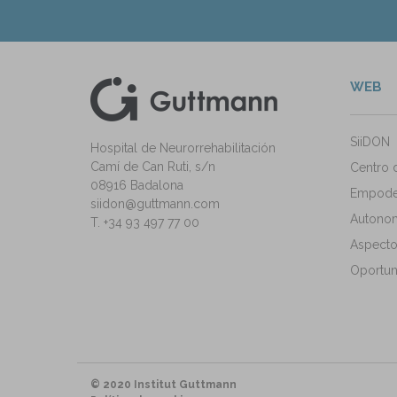
WEB
kedIn
ann Instagram
SiiDON
Hospital de Neurorrehabilitación
Camí de Can Ruti, s/n
Centro 
08916 Badalona
Empode
siidon@guttmann.com
Autonomí
T. +34 93 497 77 00
Aspecto
Oportun
© 2020 Institut Guttmann