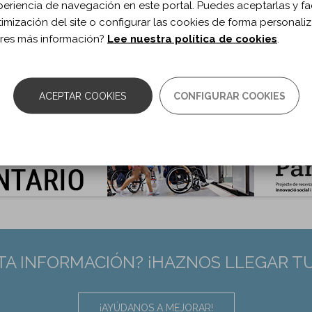
ublicación:
2022
periencia de navegación en este portal. Puedes aceptarlas y fac
ch Phys Med Rehabil. 2022;103(1)
timización del site o configurar las cookies de forma personali
 de documento:
Artículo
res más información?
Lee nuestra política de cookies
.
ma documento:
Inglés
as:
01-07
0.1016/j.apmr.2021.08.013
ACEPTAR COOKIES
CONFIGURAR COOKIES
:
34516998
TA INFORMACIÓN? ¡HAZNOS LLEGAR T
¡AYÚDANOS A MEJORAR!