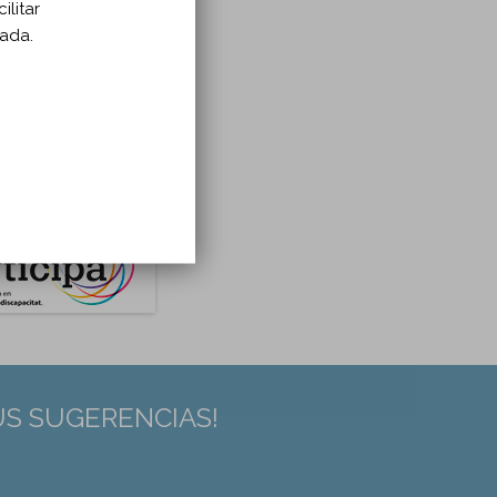
ilitar
zada.
US SUGERENCIAS!