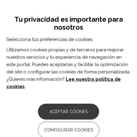
Pasar
Inicia sesión
Regístrate
al
UNA INICIATIVA DE:
Toggle
contenido
Tu privacidad es importante para
navigation
principal
nosotros
Inicio
Centro de documentación
Impaired mechanical properties of Achilles tendon in spastic stroke survivors: an observational study.
Selecciona tus preferencias de cookies.
BUSCADOR
Utilizamos cookies propias y de terceros para mejorar
nuestros servicios y tu experiencia de navegación en
BUSCAR
este portal. Puedes aceptarlas y facilitar la optimización
del site o configurar las cookies de forma personalizada.
¿Quieres más información?
Lee nuestra política de
Acceso profesionales
cookies
.
Acceso general
ACEPTAR COOKIES
Impaired mechanical
CONFIGURAR COOKIES
properties of Achilles tendon