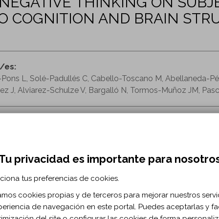
 NEGATIVE THINKING ON SUBJ
TO COGNITION AND BRAIN ST
r/es:
-Pons L, Solé-Padullés C, Cabello-Toscano M, Abellaneda-Pér
ez J, Alviarez-Schulze V, Bargalló N, Tormos-Muñoz JM, Pasc
cimiento
deterioro cognitivo subjetivo
neuroimagen
cognició
s de riesgo
Tu privacidad es importante para nosotro
RMACIÓN BIBLIOGRÁFICA
ciona tus preferencias de cookies.
ublicación:
2024
zamos cookies propias y de terceros para mejorar nuestros servi
ont Aging Neurosci. 2024 Aug 13;16
periencia de navegación en este portal. Puedes aceptarlas y fac
 de documento:
Artículo
timización del site o configurar las cookies de forma personali