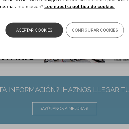
ma documento:
Inglés
res más información?
Lee nuestra política de cookies
.
as:
1441359
0.3389/fnagi.2024.1441359
:
39193493
ACEPTAR COOKIES
CONFIGURAR COOKIES
TA INFORMACIÓN? ¡HAZNOS LLEGAR T
¡AYÚDANOS A MEJORAR!