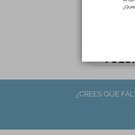
Idio
¿Quie
Págin
DOI:
1
PMID
¿CREES QUE FAL