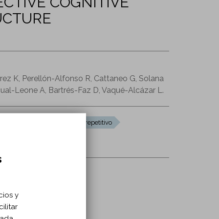
ECTIVE COGNITIVE
RUCTURE
ez K, Perellón-Alfonso R, Cattaneo G, Solana
ual-Leone A, Bartrés-Faz D, Vaqué-Alcázar L.
n
pensamiento negativo repetitivo
s
cios y
ilitar
zada.