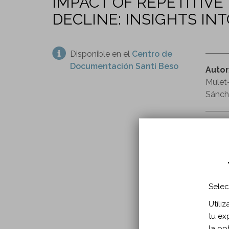
IMPACT OF REPETITIVE
DECLINE: INSIGHTS IN
Disponible en el
Centro de
Documentación Santi Beso
Auto
Mulet
Sánch
enveje
factore
INFO
Selec
Año p
Utili
En:
Fr
tu ex
Tipo
la op