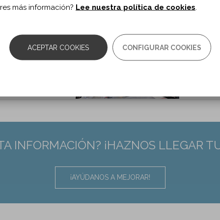
res más información?
Lee nuestra política de cookies
.
as:
e80-e81
10.1097/PHM.0000000000001137
:
30640288
ACEPTAR COOKIES
CONFIGURAR COOKIES
TA INFORMACIÓN? ¡HAZNOS LLEGAR T
¡AYÚDANOS A MEJORAR!