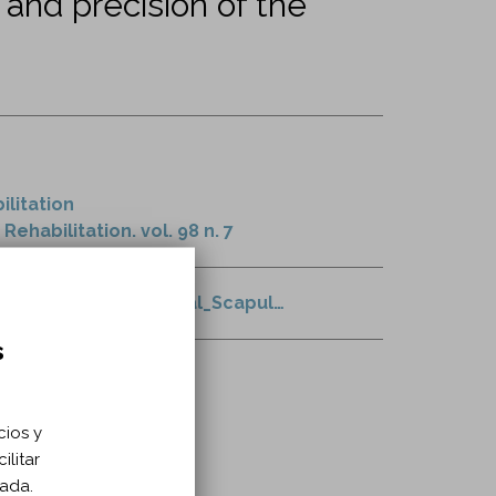
 and precision of the
ilitation
ehabilitation. vol. 98 n. 7
Identifying_the_Dorsal_Scapul…
s
cios y
ilitar
zada.