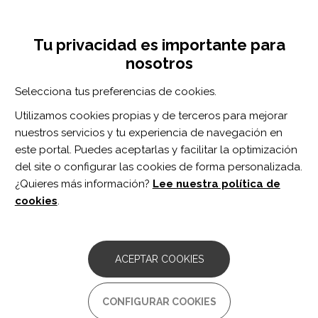
Pasar
Inicia sesión
Regístrate
al
UNA INICIATIVA DE:
Toggle
contenido
Tu privacidad es importante para
navigation
principal
nosotros
Inicio
Centro de documentación
(How) ChatGPT-Artificial Intelligence Thinks It Can Help/Harm Physiatry.
Selecciona tus preferencias de cookies.
BUSCADOR
Utilizamos cookies propias y de terceros para mejorar
nuestros servicios y tu experiencia de navegación en
BUSCAR
este portal. Puedes aceptarlas y facilitar la optimización
del site o configurar las cookies de forma personalizada.
¿Quieres más información?
Lee nuestra política de
Acceso profesionales
cookies
.
Acceso general
ACEPTAR COOKIES
(How) ChatGPT-Artificial
CONFIGURAR COOKIES
Intelligence Thinks It Can