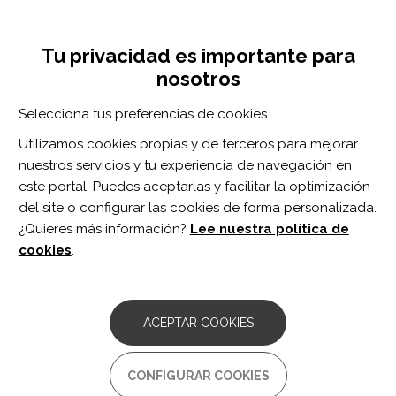
Pasar
Inicia sesión
Regístrate
al
UNA INICIATIVA DE:
Toggle
contenido
Tu privacidad es importante para
navigation
principal
nosotros
Inicio
Centro de documentación
How to assess and take into account trend in single-case experimental design data.
Selecciona tus preferencias de cookies.
BUSCADOR
Utilizamos cookies propias y de terceros para mejorar
nuestros servicios y tu experiencia de navegación en
BUSCAR
este portal. Puedes aceptarlas y facilitar la optimización
del site o configurar las cookies de forma personalizada.
¿Quieres más información?
Lee nuestra política de
Acceso profesionales
cookies
.
Acceso general
ACEPTAR COOKIES
How to assess and take into
CONFIGURAR COOKIES
account trend in single-case