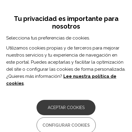
Pasar
Inicia sesión
Regístrate
al
UNA INICIATIVA DE:
Toggle
contenido
Tu privacidad es importante para
navigation
principal
nosotros
Inicio
Centro de documentación
From healthcare system to individuals through stroke rehabilitation pathways.Outcomes, information, and satisfaction along 12 months prospective cohort in Portugal.
Selecciona tus preferencias de cookies.
BUSCADOR
Utilizamos cookies propias y de terceros para mejorar
nuestros servicios y tu experiencia de navegación en
BUSCAR
este portal. Puedes aceptarlas y facilitar la optimización
del site o configurar las cookies de forma personalizada.
¿Quieres más información?
Lee nuestra política de
Acceso profesionales
cookies
.
Acceso general
ACEPTAR COOKIES
From healthcare system to
CONFIGURAR COOKIES
individuals through stroke