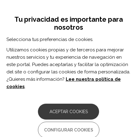
Pasar
Inicia sesión
Regístrate
al
UNA INICIATIVA DE:
Toggle
contenido
Tu privacidad es importante para
navigation
principal
nosotros
Inicio
Centro de documentación
The Future of INCOG (Is Now).
Selecciona tus preferencias de cookies.
BUSCADOR
Utilizamos cookies propias y de terceros para mejorar
nuestros servicios y tu experiencia de navegación en
BUSCAR
este portal. Puedes aceptarlas y facilitar la optimización
del site o configurar las cookies de forma personalizada.
¿Quieres más información?
Lee nuestra política de
Acceso profesionales
cookies
.
Acceso general
ACEPTAR COOKIES
The Future of INCOG (Is Now).
CONFIGURAR COOKIES