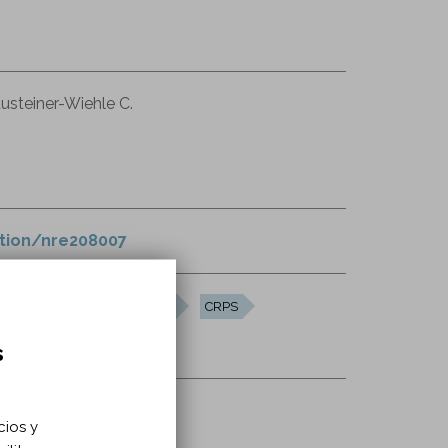
usteiner-Wiehle C.
ation/nre208007
e de dolor regional complejo
CRPS
s
cios y