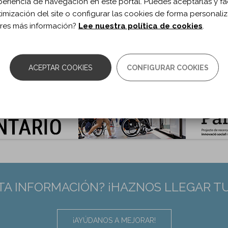
periencia de navegación en este portal. Puedes aceptarlas y fac
uroRehabilitation. 2020;47(3)
timización del site o configurar las cookies de forma personali
 de documento:
Artículo de revisión
res más información?
Lee nuestra política de cookies
.
ma documento:
Inglés
as:
343-353
10.3233/NRE-208007
ACEPTAR COOKIES
CONFIGURAR COOKIES
:
32986624
TA INFORMACIÓN? ¡HAZNOS LLEGAR T
¡AYÚDANOS A MEJORAR!