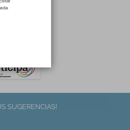
ilitar
zada.
US SUGERENCIAS!