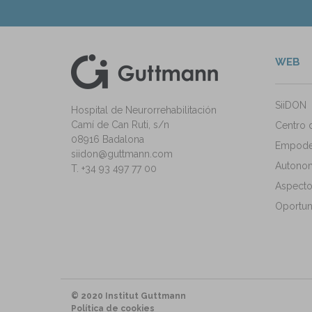
WEB
kedIn
ann Instagram
SiiDON
Hospital de Neurorrehabilitación
Camí de Can Ruti, s/n
Centro 
08916 Badalona
Empode
siidon@guttmann.com
Autonomí
T. +34 93 497 77 00
Aspecto
Oportun
© 2020 Institut Guttmann
Política de cookies