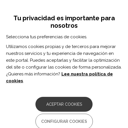
Pasar
Inicia sesión
Regístrate
al
UNA INICIATIVA DE:
Toggle
contenido
Tu privacidad es importante para
navigation
principal
nosotros
Inicio
Centro de documentación
Fluid Cognitive Abilities Are Important for Learning and Retention of a New, Explicitly Learned Walking Pattern in Individuals After Stroke.
Selecciona tus preferencias de cookies.
BUSCADOR
Utilizamos cookies propias y de terceros para mejorar
nuestros servicios y tu experiencia de navegación en
BUSCAR
este portal. Puedes aceptarlas y facilitar la optimización
del site o configurar las cookies de forma personalizada.
¿Quieres más información?
Lee nuestra política de
Acceso profesionales
cookies
.
Acceso general
ACEPTAR COOKIES
Fluid Cognitive Abilities Are
CONFIGURAR COOKIES
Important for Learning and