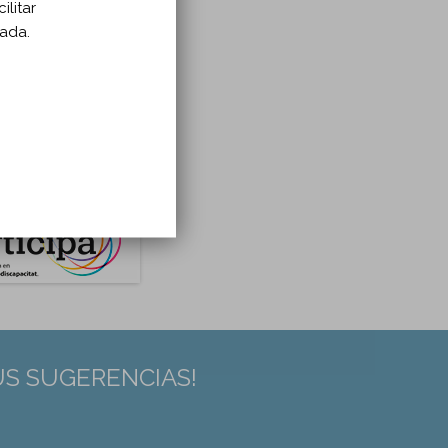
ilitar
zada.
US SUGERENCIAS!