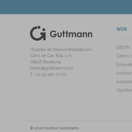
WEB
kedIn
ann Instagram
SiiDON
Hospital de Neurorrehabilitación
Camí de Can Ruti, s/n
Centro 
08916 Badalona
Empode
siidon@guttmann.com
Autonomí
T. +34 93 497 77 00
Aspecto
Oportun
© 2020 Institut Guttmann