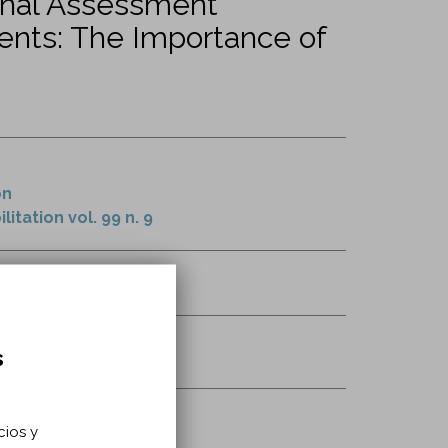
ional Assessment
ents: The Importance of
on
itation vol. 99 n. 9
0274-0/fulltext
atamiento
s
cios y