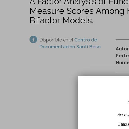
A Factor Analysis of Fu
Measure Scores Among Foc
Bifactor Models.
Disponible en el
Centro de
Documentación Santi Beso
Auto
Perte
Númer
h
lesion
Selec
INFO
Utili