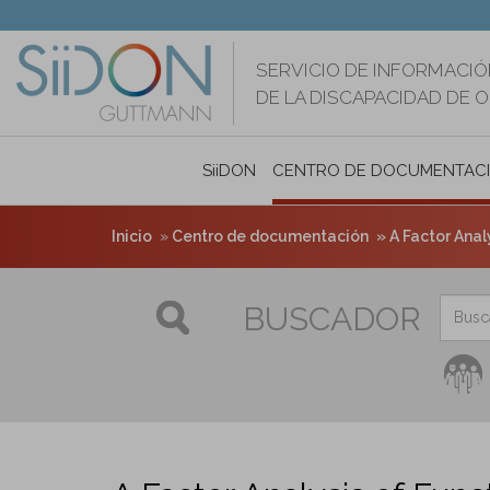
Pasar
al
contenido
SERVICIO DE INFORMACIÓ
principal
DE LA DISCAPACIDAD DE 
SiiDON
CENTRO DE DOCUMENTAC
Inicio
Centro de documentación
A Factor Analysis
BUSCADOR