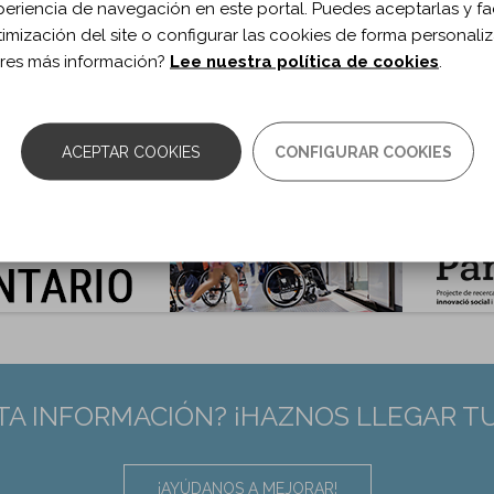
ublicación:
2018
periencia de navegación en este portal. Puedes aceptarlas y fac
ch Phys Med Rehabil. 2018;99(9)
timización del site o configurar las cookies de forma personali
 de documento:
Artículo
res más información?
Lee nuestra política de cookies
.
ma documento:
Inglés
as:
1805–1810
0.1016/j.apmr.2018.04.005
ACEPTAR COOKIES
CONFIGURAR COOKIES
:
29715437
TA INFORMACIÓN? ¡HAZNOS LLEGAR T
¡AYÚDANOS A MEJORAR!