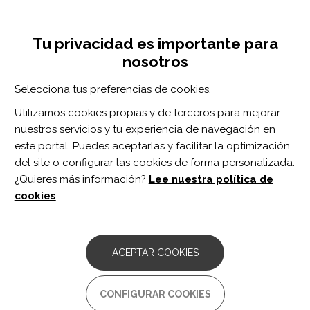
Pasar
Inicia sesión
Regístrate
al
UNA INICIATIVA DE:
Toggle
contenido
Tu privacidad es importante para
navigation
principal
nosotros
Inicio
Centro de documentación
Experience and Utility of Using the Participatory Research Method, Photovoice, in Individuals With Spinal Cord Injury
Selecciona tus preferencias de cookies.
BUSCADOR
Utilizamos cookies propias y de terceros para mejorar
nuestros servicios y tu experiencia de navegación en
BUSCAR
este portal. Puedes aceptarlas y facilitar la optimización
del site o configurar las cookies de forma personalizada.
¿Quieres más información?
Lee nuestra política de
Acceso profesionales
cookies
.
Acceso general
ACEPTAR COOKIES
Experience and Utility of
CONFIGURAR COOKIES
Using the Participatory