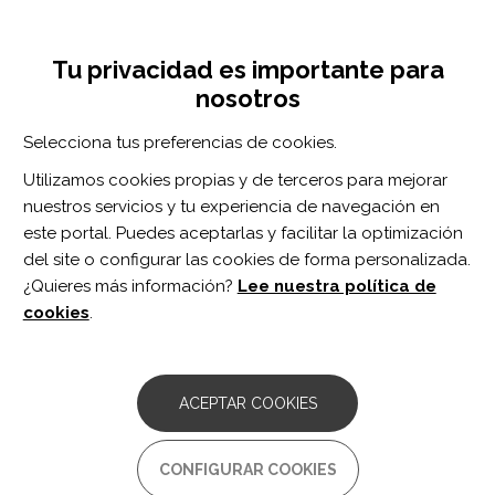
Pasar
Inicia sesión
Regístrate
al
UNA INICIATIVA DE:
Toggle
contenido
Tu privacidad es importante para
navigation
principal
nosotros
Inicio
Centro de documentación
Evidence of Generalized Muscle Stiffness in the Presence of Latent Trigger Points Within Infraspinatus
Selecciona tus preferencias de cookies.
BUSCADOR
Utilizamos cookies propias y de terceros para mejorar
nuestros servicios y tu experiencia de navegación en
BUSCAR
este portal. Puedes aceptarlas y facilitar la optimización
del site o configurar las cookies de forma personalizada.
¿Quieres más información?
Lee nuestra política de
Acceso profesionales
cookies
.
Acceso general
ACEPTAR COOKIES
Evidence of Generalized
CONFIGURAR COOKIES
Muscle Stiffness in the