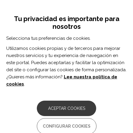
Pasar
Inicia sesión
Regístrate
al
UNA INICIATIVA DE:
Toggle
contenido
Tu privacidad es importante para
navigation
principal
nosotros
Inicio
Centro de documentación
Evidence of altered pressure pain thresholds in persons with disorders of consciousness as measured by the Nociception Coma Scale-Italian version.
Selecciona tus preferencias de cookies.
BUSCADOR
Utilizamos cookies propias y de terceros para mejorar
nuestros servicios y tu experiencia de navegación en
BUSCAR
este portal. Puedes aceptarlas y facilitar la optimización
del site o configurar las cookies de forma personalizada.
¿Quieres más información?
Lee nuestra política de
Acceso profesionales
cookies
.
Acceso general
ACEPTAR COOKIES
Evidence of altered pressure
CONFIGURAR COOKIES
pain thresholds in persons