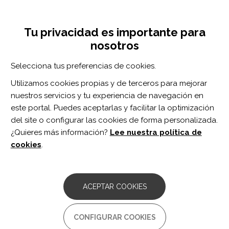
Pasar
Inicia sesión
Regístrate
al
UNA INICIATIVA DE:
Toggle
contenido
Tu privacidad es importante para
navigation
principal
nosotros
Inicio
Centro de documentación
Evaluation of the Bilateral Symmetry Assumption in Manual Wheelchair Propulsion: A Systematic Review of Literature in Daily Life and Sports Contexts.
Selecciona tus preferencias de cookies.
BUSCADOR
Utilizamos cookies propias y de terceros para mejorar
nuestros servicios y tu experiencia de navegación en
BUSCAR
este portal. Puedes aceptarlas y facilitar la optimización
del site o configurar las cookies de forma personalizada.
¿Quieres más información?
Lee nuestra política de
Acceso profesionales
cookies
.
Acceso general
ACEPTAR COOKIES
Evaluation of the Bilateral
CONFIGURAR COOKIES
Symmetry Assumption in