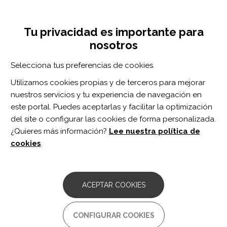
Pasar
Inicia sesión
Regístrate
al
UNA INICIATIVA DE:
Toggle
contenido
Tu privacidad es importante para
navigation
principal
nosotros
Inicio
Centro de documentación
An Equation With Clinical Applicability and Adequate Validity to Predict the Maximum Oxygen Consumption of Individuals Post-stroke.
Selecciona tus preferencias de cookies.
BUSCADOR
Utilizamos cookies propias y de terceros para mejorar
nuestros servicios y tu experiencia de navegación en
BUSCAR
este portal. Puedes aceptarlas y facilitar la optimización
del site o configurar las cookies de forma personalizada.
¿Quieres más información?
Lee nuestra política de
Acceso profesionales
cookies
.
Acceso general
ACEPTAR COOKIES
An Equation With Clinical
CONFIGURAR COOKIES
Applicability and Adequate