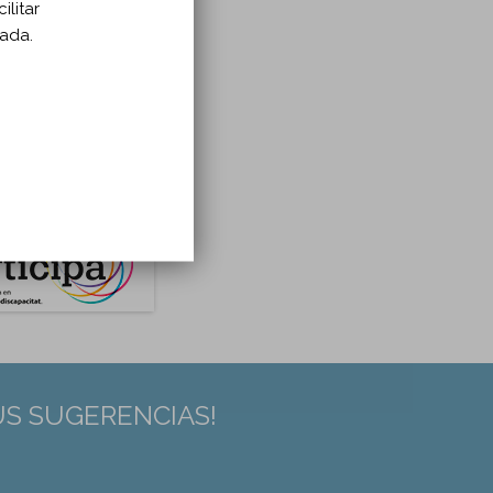
ilitar
zada.
US SUGERENCIAS!