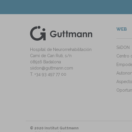
WEB
kedIn
ann Instagram
SiiDON
Hospital de Neurorrehabilitación
Camí de Can Ruti, s/n
Centro 
08916 Badalona
Empode
siidon@guttmann.com
Autonomí
T. +34 93 497 77 00
Aspecto
Oportun
© 2020 Institut Guttmann