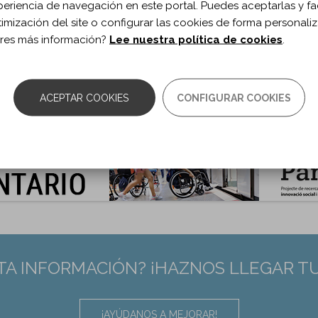
ublicación:
2020
periencia de navegación en este portal. Puedes aceptarlas y fac
ch Phys Med Rehabil. 2020;101(6)
timización del site o configurar las cookies de forma personali
 de documento:
Artículo
res más información?
Lee nuestra política de cookies
.
ma documento:
Inglés
as:
948-959
0.1016/j.apmr.2020.01.021
ACEPTAR COOKIES
CONFIGURAR COOKIES
:
32179067
TA INFORMACIÓN? ¡HAZNOS LLEGAR T
¡AYÚDANOS A MEJORAR!