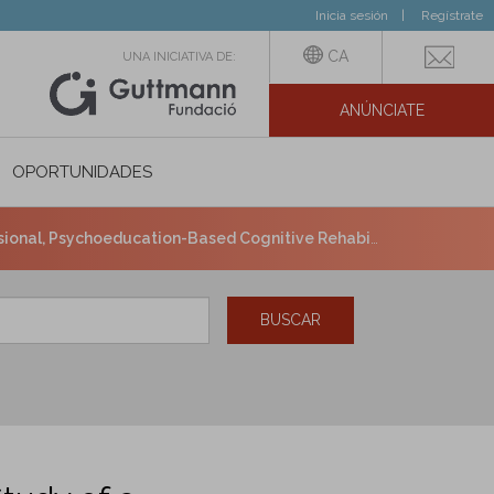
Inicia sesión
Regístrate
CA
UNA INICIATIVA DE:
ANÚNCIATE
N SOCIAL
OPORTUNIDADES
n Intervention for Breast Cancer Survivors Delivered With Telehealth Conferencing.
BUSCAR