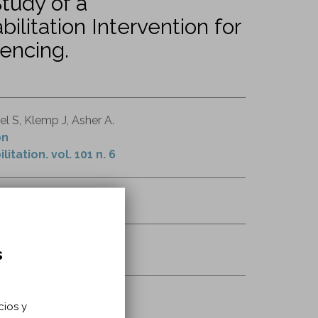
tudy of a
litation Intervention for
encing.
l S, Klemp J, Asher A.
on
tation. vol. 101 n. 6
0152-0/fulltext
s
cios y