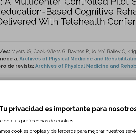
A Multicenter, Controlled Pilot S
education-Based Cognitive Rehabi
Delivered With Telehealth Confer
r/es:
Myers JS, Cook-Wiens G, Baynes R, Jo MY, Bailey C, Krige
nece a:
Archives of Physical Medicine and Rehabilitati
o de revista:
Archives of Physical Medicine and Rehabili
ttps://www.archives-pmr.org/article/S0003-9993(20)3
cáncer
cognición
rehabilitación
telemedicina
Tu privacidad es importante para nosotro
ciona tus preferencias de cookies.
RMACIÓN BIBLIOGRÁFICA
zamos cookies propias y de terceros para mejorar nuestros servi