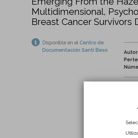
Emerging From the Haze: 
Multidimensional, Psycho
Breast Cancer Survivors 
Disponible en el
Centro de
Documentación Santi Beso
Auto
Perte
Númer
h
pecho
Selec
INFO
Utili