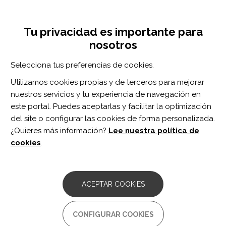
Pasar
Inicia sesión
Regístrate
al
UNA INICIATIVA DE:
Toggle
contenido
Tu privacidad es importante para
navigation
principal
nosotros
Inicio
Centro de documentación
Efficacy of Vestibular Rehabilitation in Patients With Neurologic Disorders: A Systematic Review.
Selecciona tus preferencias de cookies.
BUSCADOR
Utilizamos cookies propias y de terceros para mejorar
nuestros servicios y tu experiencia de navegación en
BUSCAR
este portal. Puedes aceptarlas y facilitar la optimización
del site o configurar las cookies de forma personalizada.
¿Quieres más información?
Lee nuestra política de
Acceso profesionales
cookies
.
Acceso general
ACEPTAR COOKIES
Efficacy of Vestibular
CONFIGURAR COOKIES
Rehabilitation in Patients With