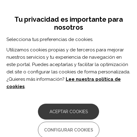
Pasar
Inicia sesión
Regístrate
al
UNA INICIATIVA DE:
Toggle
contenido
Tu privacidad es importante para
navigation
principal
nosotros
Inicio
Centro de documentación
Efficacy of Physical Exercise on Cortical Activity Modulation in Mild Cognitive Impairment: A Systematic Review.
Selecciona tus preferencias de cookies.
BUSCADOR
Utilizamos cookies propias y de terceros para mejorar
nuestros servicios y tu experiencia de navegación en
BUSCAR
este portal. Puedes aceptarlas y facilitar la optimización
del site o configurar las cookies de forma personalizada.
¿Quieres más información?
Lee nuestra política de
Acceso profesionales
cookies
.
Acceso general
ACEPTAR COOKIES
Efficacy of Physical Exercise
CONFIGURAR COOKIES
on Cortical Activity Modulation