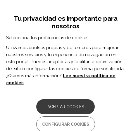
Pasar
Inicia sesión
Regístrate
al
UNA INICIATIVA DE:
Toggle
contenido
Tu privacidad es importante para
navigation
principal
nosotros
Inicio
Centro de documentación
Effects of Thermal and Pulsed Ultrasound on Pain and Function in Patients With Carpal Tunnel Syndrome: A Randomized Controlled Trial.
Selecciona tus preferencias de cookies.
BUSCADOR
Utilizamos cookies propias y de terceros para mejorar
nuestros servicios y tu experiencia de navegación en
BUSCAR
este portal. Puedes aceptarlas y facilitar la optimización
del site o configurar las cookies de forma personalizada.
¿Quieres más información?
Lee nuestra política de
Acceso profesionales
cookies
.
Acceso general
ACEPTAR COOKIES
Effects of Thermal and Pulsed
CONFIGURAR COOKIES
Ultrasound on Pain and