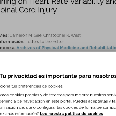
ining on Heart Rate Variability and
pinal Cord Injury
r/es:
Cameron M. Gee, Christopher R. West
nformación:
Letters to the Editor
nece a:
Archives of Physical Medicine and Rehabilitati
o de revista:
Archives of Physical Medicine and Rehabil
ttp://www.archives-pmr.org/article/S0003-9993(18)30
Tu privacidad es importante para nosotro
ciona tus preferencias de cookies.
RMACIÓN BIBLIOGRÁFICA
zamos cookies propias y de terceros para mejorar nuestros servi
ublicación:
2018
periencia de navegación en este portal. Puedes aceptarlas y fac
ch Phys Med Rehabil. 2018;99(4)
timización del site o configurar las cookies de forma personali
 de documento:
Carta al editor
res más información?
Lee nuestra política de cookies
.
ma documento:
Inglés