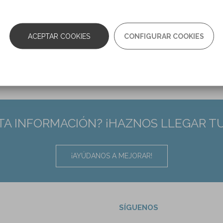
as:
776
ACEPTAR COOKIES
CONFIGURAR COOKIES
TA INFORMACIÓN? ¡HAZNOS LLEGAR T
¡AYÚDANOS A MEJORAR!
SÍGUENOS