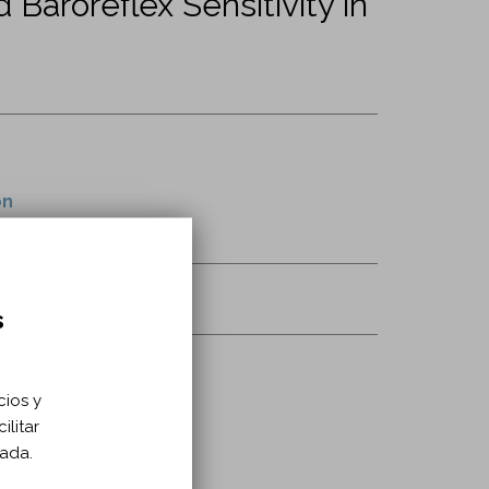
 Baroreflex Sensitivity in
on
itation vol. 99 n. 4
012-1/fulltext
s
cios y
ilitar
zada.