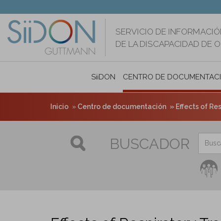
Pasar
al
contenido
SERVICIO DE INFORMACIÓ
principal
DE LA DISCAPACIDAD DE 
SiiDON
CENTRO DE DOCUMENTAC
Inicio
Centro de documentación
Effects of Re
BUSCADOR