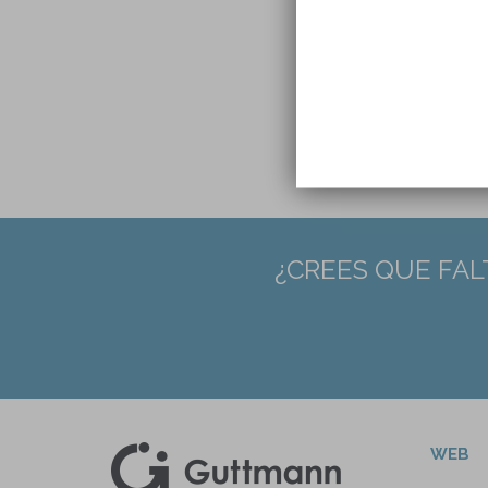
Págin
¿CREES QUE FAL
WEB