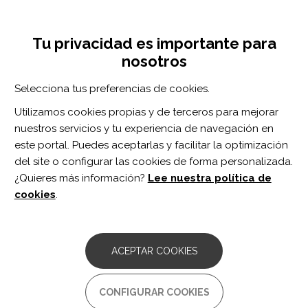
Pasar
Inicia sesión
Regístrate
al
UNA INICIATIVA DE:
Toggle
contenido
Tu privacidad es importante para
navigation
principal
nosotros
Inicio
Centro de documentación
Effects of Peer Mentoring on Self-Efficacy and Hospital Readmission After Inpatient Rehabilitation of Individuals With Spinal Cord Injury: A Randomized Controlled Trial.
Selecciona tus preferencias de cookies.
BUSCADOR
Utilizamos cookies propias y de terceros para mejorar
nuestros servicios y tu experiencia de navegación en
BUSCAR
este portal. Puedes aceptarlas y facilitar la optimización
del site o configurar las cookies de forma personalizada.
¿Quieres más información?
Lee nuestra política de
Acceso profesionales
cookies
.
Acceso general
ACEPTAR COOKIES
Effects of Peer Mentoring on
CONFIGURAR COOKIES
Self-Efficacy and Hospital