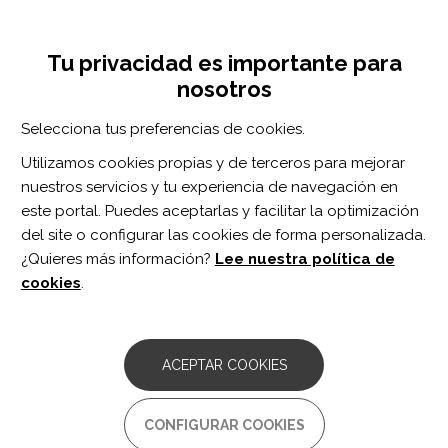
Pasar
Inicia sesión
Regístrate
al
UNA INICIATIVA DE:
Toggle
contenido
Tu privacidad es importante para
navigation
principal
nosotros
Inicio
Centro de documentación
Effects of the Integration of Dynamic Weight Shifting Training Into Treadmill Training on Walking Function of Children with Cerebral Palsy: A Randomized Controlled Study.
Selecciona tus preferencias de cookies.
BUSCADOR
Utilizamos cookies propias y de terceros para mejorar
nuestros servicios y tu experiencia de navegación en
BUSCAR
este portal. Puedes aceptarlas y facilitar la optimización
del site o configurar las cookies de forma personalizada.
¿Quieres más información?
Lee nuestra política de
Acceso profesionales
cookies
.
Acceso general
ACEPTAR COOKIES
Effects of the Integration of
CONFIGURAR COOKIES
Dynamic Weight Shifting