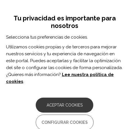
Pasar
Inicia sesión
Regístrate
al
UNA INICIATIVA DE:
Toggle
contenido
Tu privacidad es importante para
navigation
principal
nosotros
Inicio
Centro de documentación
The effects of computer-based cognitive rehabilitation in patients with visuospatial neglect following stroke: a systematic review.
Selecciona tus preferencias de cookies.
BUSCADOR
Utilizamos cookies propias y de terceros para mejorar
nuestros servicios y tu experiencia de navegación en
BUSCAR
este portal. Puedes aceptarlas y facilitar la optimización
del site o configurar las cookies de forma personalizada.
¿Quieres más información?
Lee nuestra política de
Acceso profesionales
cookies
.
Acceso general
ACEPTAR COOKIES
The effects of computer-
CONFIGURAR COOKIES
based cognitive rehabilitation